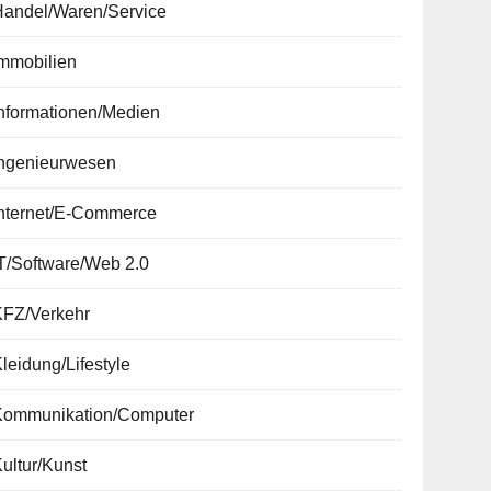
Handel/Waren/Service
Immobilien
nformationen/Medien
Ingenieurwesen
Internet/E-Commerce
T/Software/Web 2.0
KFZ/Verkehr
leidung/Lifestyle
Kommunikation/Computer
ultur/Kunst