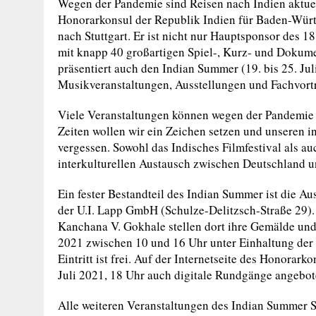
Wegen der Pandemie sind Reisen nach Indien aktuel
Honorarkonsul der Republik Indien für Baden-Württ
nach Stuttgart. Er ist nicht nur Hauptsponsor des 18.
mit knapp 40 großartigen Spiel-, Kurz- und Dokume
präsentiert auch den Indian Summer (19. bis 25. J
Musikveranstaltungen, Ausstellungen und Fachvort
Viele Veranstaltungen können wegen der Pandemie le
Zeiten wollen wir ein Zeichen setzen und unseren i
vergessen. Sowohl das Indisches Filmfestival als a
interkulturellen Austausch zwischen Deutschland u
Ein fester Bestandteil des Indian Summer ist die 
der U.I. Lapp GmbH (Schulze-Delitzsch-Straße 29).
Kanchana V. Gokhale stellen dort ihre Gemälde un
2021 zwischen 10 und 16 Uhr unter Einhaltung der 
Eintritt ist frei. Auf der Internetseite des Honora
Juli 2021, 18 Uhr auch digitale Rundgänge angebot
Alle weiteren Veranstaltungen des Indian Summer St