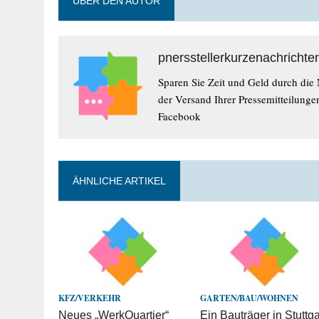
ÜBER DEN AUTOR
pnersstellerkurzenachrichte
Sparen Sie Zeit und Geld durch die
der Versand Ihrer Pressemitteilunge
Facebook
ÄHNLICHE ARTIKEL
KFZ/VERKEHR
GARTEN/BAU/WOHNEN
Neues „WerkQuartier“
Ein Bauträger in Stuttga