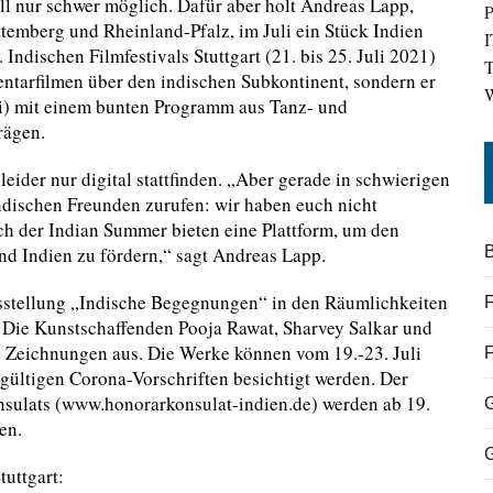
l nur schwer möglich. Dafür aber holt Andreas Lapp,
P
emberg und Rheinland-Pfalz, im Juli ein Stück Indien
I
 Indischen Filmfestivals Stuttgart (21. bis 25. Juli 2021)
T
ntarfilmen über den indischen Subkontinent, sondern er
W
uli) mit einem bunten Programm aus Tanz- und
rägen.
ider nur digital stattfinden. „Aber gerade in schwierigen
ndischen Freunden zurufen: wir haben euch nicht
uch der Indian Summer bieten eine Plattform, um den
nd Indien zu fördern,“ sagt Andreas Lapp.
B
Ausstellung „Indische Begegnungen“ in den Räumlichkeiten
F
 Die Kunstschaffenden Pooja Rawat, Sharvey Salkar und
d Zeichnungen aus. Die Werke können vom 19.-23. Juli
gültigen Corona-Vorschriften besichtigt werden. Der
rkonsulats (www.honorarkonsulat-indien.de) werden ab 19.
en.
uttgart: