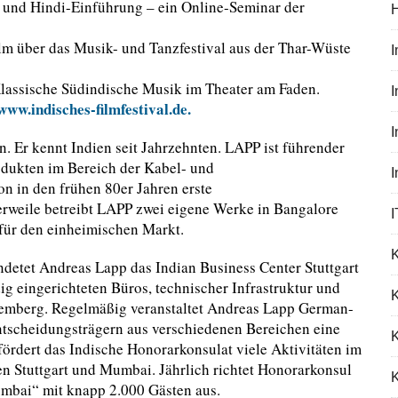
en und Hindi-Einführung – ein Online-Seminar der
film über das Musik- und Tanzfestival aus der Thar-Wüste
 Klassische Südindische Musik im Theater am Faden.
I
www.indisches-filmfestival.de.
n. Er kennt Indien seit Jahrzehnten. LAPP ist führender
dukten im Bereich der Kabel- und
 in den frühen 80er Jahren erste
erweile betreibt LAPP zwei eigene Werke in Bangalore
I
 für den einheimischen Markt.
ndetet Andreas Lapp das Indian Business Center Stuttgart
ig eingerichteten Büros, technischer Infrastruktur und
K
temberg. Regelmäßig veranstaltet Andreas Lapp German-
ntscheidungsträgern aus verschiedenen Bereichen eine
ördert das Indische Honorarkonsulat viele Aktivitäten im
n Stuttgart und Mumbai. Jährlich richtet Honorarkonsul
K
umbai“ mit knapp 2.000 Gästen aus.