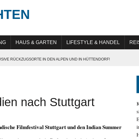
HTEN
NG
HAUS & GARTEN
LIFESTYLE & HANDEL
REI
USIVE RÜCKZUGSORTE IN DEN ALPEN UND IN HÜTTENDORF!
E IN GERMANY“: QUALITÄT, PRÄZISION UND LANGLEBIGKEIT
UNG IN DER DIGITALEN TRANSFORMATION
 ATTRAKTIV IST
ien nach Stuttgart
EHMEN IM ALLTAG SICHTBAR UND RELEVANT BLEIBEN
K
s
E
1
ndische Filmfestival Stuttgart und den Indian Summer
i
H