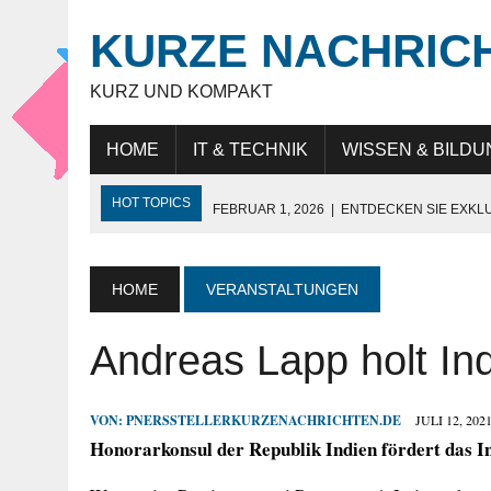
KURZE NACHRIC
KURZ UND KOMPAKT
HOME
IT & TECHNIK
WISSEN & BILDU
HOT TOPICS
FEBRUAR 1, 2026
|
ENTDECKEN SIE EXKL
NOVEMBER 27, 2025
|
HÖCHSTE SCHNEIDELEISTUNG „MAD
JULI 9, 2025
|
IT-BERATUNG: STRATEGISCHE UNTERSTÜTZ
HOME
VERANSTALTUNGEN
JULI 9, 2025
|
WARUM DAS LEBEN IN DUBAI FÜR EXPATS SO
Andreas Lapp holt Ind
MAI 18, 2026
|
KUNDENBINDUNG IM HANDEL: WIE UNTERN
VON:
PNERSSTELLERKURZENACHRICHTEN.DE
JULI 12, 202
Honorarkonsul der Republik Indien fördert das I