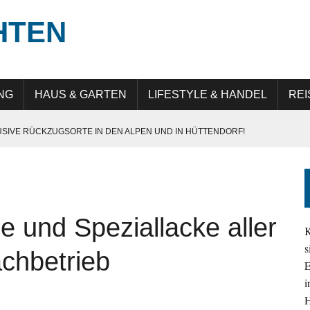
HTEN
NG
HAUS & GARTEN
LIFESTYLE & HANDEL
REI
USIVE RÜCKZUGSORTE IN DEN ALPEN UND IN HÜTTENDORF!
E IN GERMANY“: QUALITÄT, PRÄZISION UND LANGLEBIGKEIT
UNG IN DER DIGITALEN TRANSFORMATION
 ATTRAKTIV IST
 und Speziallacke aller
EHMEN IM ALLTAG SICHTBAR UND RELEVANT BLEIBEN
K
s
chbetrieb
E
i
H