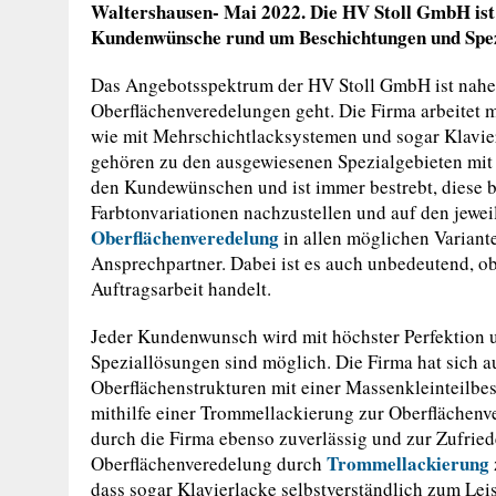
Waltershausen- Mai 2022. Die HV Stoll GmbH ist d
Kundenwünsche rund um Beschichtungen und Spez
Das Angebotsspektrum der HV Stoll GmbH ist nahe
Oberflächenveredelungen geht. Die Firma arbeite
wie mit Mehrschichtlacksystemen und sogar Klavi
gehören zu den ausgewiesenen Spezialgebieten mit h
den Kundewünschen und ist immer bestrebt, diese 
Farbtonvariationen nachzustellen und auf den jewe
Oberflächenveredelung
in allen möglichen Varianten
Ansprechpartner. Dabei ist es auch unbedeutend, ob
Auftragsarbeit handelt.
Jeder Kundenwunsch wird mit höchster Perfektion
Speziallösungen sind möglich. Die Firma hat sich au
Oberflächenstrukturen mit einer Massenkleinteilbe
mithilfe einer Trommellackierung zur Oberflächenv
durch die Firma ebenso zuverlässig und zur Zufrie
Trommellackierung
Oberflächenveredelung durch
dass sogar Klavierlacke selbstverständlich zum Lei