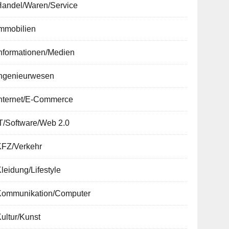
Handel/Waren/Service
Immobilien
nformationen/Medien
Ingenieurwesen
Internet/E-Commerce
T/Software/Web 2.0
KFZ/Verkehr
leidung/Lifestyle
Kommunikation/Computer
ultur/Kunst