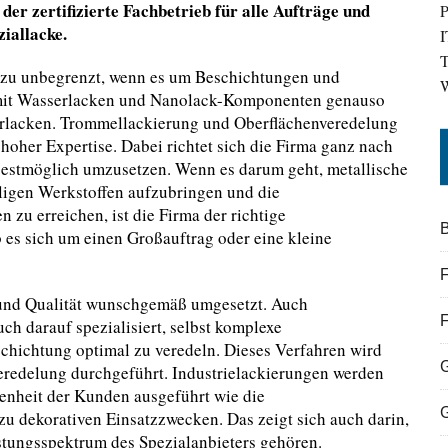
er zertifizierte Fachbetrieb für alle Aufträge und
P
iallacke.
I
T
zu unbegrenzt, wenn es um Beschichtungen und
W
t mit Wasserlacken und Nanolack-Komponenten genauso
erlacken. Trommellackierung und Oberflächenveredelung
oher Expertise. Dabei richtet sich die Firma ganz nach
bestmöglich umzusetzen. Wenn es darum geht, metallische
iligen Werkstoffen aufzubringen und die
 zu erreichen, ist die Firma der richtige
B
 es sich um einen Großauftrag oder eine kleine
F
 und Qualität wunschgemäß umgesetzt. Auch
ch darauf spezialisiert, selbst komplexe
schichtung optimal zu veredeln. Dieses Verfahren wird
eredelung durchgeführt. Industrielackierungen werden
denheit der Kunden ausgeführt wie die
zu dekorativen Einsatzzwecken. Das zeigt sich auch darin,
stungsspektrum des Spezialanbieters gehören.