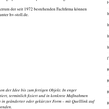
trum der seit 1972 bestehenden Fachfirma können
nter hv-stoll.de.
I
I
K
n der Idee bis zum fertigen Objekt. In enger
iert, terminlich fixiert und in konkrete Maßnahmen
h in geänderter oder gekürzter Form – mit Quelllink auf
K
wenden.