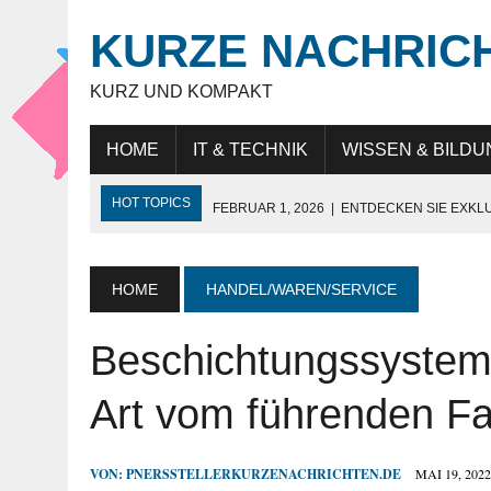
KURZE NACHRIC
KURZ UND KOMPAKT
HOME
IT & TECHNIK
WISSEN & BILDU
HOT TOPICS
FEBRUAR 1, 2026
|
ENTDECKEN SIE EXKL
NOVEMBER 27, 2025
|
HÖCHSTE SCHNEIDELEISTUNG „MAD
JULI 9, 2025
|
IT-BERATUNG: STRATEGISCHE UNTERSTÜTZ
HOME
HANDEL/WAREN/SERVICE
JULI 9, 2025
|
WARUM DAS LEBEN IN DUBAI FÜR EXPATS SO
Beschichtungssysteme
MAI 18, 2026
|
KUNDENBINDUNG IM HANDEL: WIE UNTERN
Art vom führenden Fa
VON:
PNERSSTELLERKURZENACHRICHTEN.DE
MAI 19, 2022