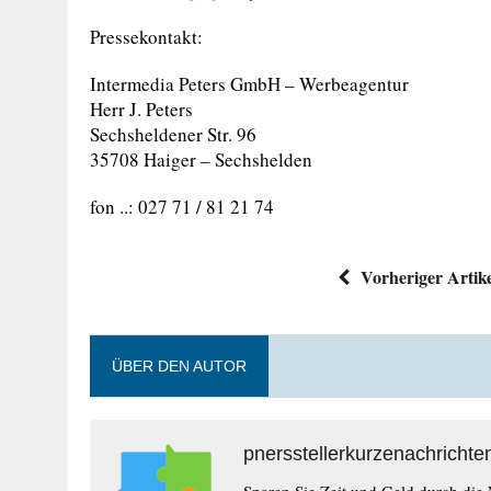
Pressekontakt:
Intermedia Peters GmbH – Werbeagentur
Herr J. Peters
Sechsheldener Str. 96
35708 Haiger – Sechshelden
fon ..: 027 71 / 81 21 74
Vorheriger Artik
ÜBER DEN AUTOR
pnersstellerkurzenachrichte