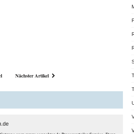
P
R
S
el
Nächster Artikel
T
n.de
V