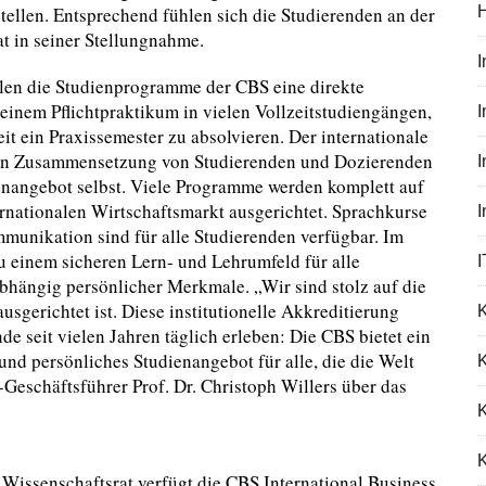
ellen. Entsprechend fühlen sich die Studierenden an der
at in seiner Stellungnahme.
ellen die Studienprogramme der CBS eine direkte
einem Pflichtpraktikum in vielen Vollzeitstudiengängen,
I
 ein Praxissemester zu absolvieren. Der internationale
ersen Zusammensetzung von Studierenden und Dozierenden
enangebot selbst. Viele Programme werden komplett auf
ernationalen Wirtschaftsmarkt ausgerichtet. Sprachkurse
ommunikation sind für alle Studierenden verfügbar. Im
u einem sicheren Lern- und Lehrumfeld für alle
I
hängig persönlicher Merkmale. „Wir sind stolz auf die
ausgerichtet ist. Diese institutionelle Akkreditierung
e seit vielen Jahren täglich erleben: Die CBS bietet ein
 und persönliches Studienangebot für alle, die die Welt
K
Geschäftsführer Prof. Dr. Christoph Willers über das
K
 Wissenschaftsrat verfügt die CBS International Business