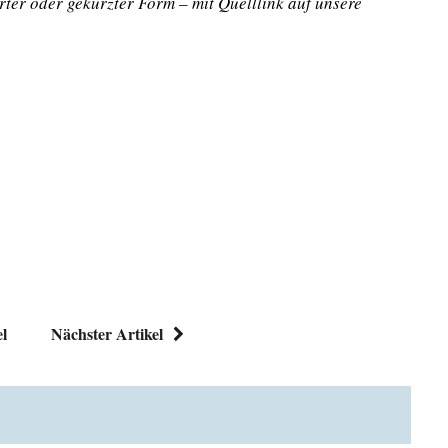
rter oder gekürzter Form – mit Quelllink auf unsere
el
Nächster Artikel