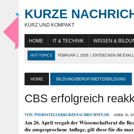
KURZE NACHRIC
KURZ UND KOMPAKT
HOME
IT & TECHNIK
WISSEN & BILDU
HOT TOPICS
FEBRUAR 1, 2026
|
ENTDECKEN SIE EXKL
NOVEMBER 27, 2025
|
HÖCHSTE SCHNEIDELEISTUNG „MAD
JULI 9, 2025
|
IT-BERATUNG: STRATEGISCHE UNTERSTÜTZ
HOME
BILDUNG/BERUF/WEITERBILDUNG
JULI 9, 2025
|
WARUM DAS LEBEN IN DUBAI FÜR EXPATS SO
CBS erfolgreich reakkr
MAI 18, 2026
|
KUNDENBINDUNG IM HANDEL: WIE UNTERN
VON:
PNERSSTELLERKURZENACHRICHTEN.DE
APRIL 26, 20
Am 26. April vergab der Wissenschaftsrat die Rea
die ausgesprochene Auflage, gilt diese für die m