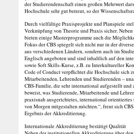
der Studierendenschaft einen großen Mehrwert darst
Hochschule sehr gut betreut, so der Wissenschaftsr
Durch vielfältige Praxisprojekte und Planspiele st
Verknüpfung von Theorie und Praxis sicher. Neben 
bieten einige Masterprogramme auch die Möglichkeit
Fokus der CBS spiegelt sich nicht nur in der div
aus verschiedenen Ländern, sondern auch im Studi
Englisch angeboten und sind inhaltlich auf den int
sowie Soft Skills-Kurse, z.B. zu Interkultureller K
Code of Conduct verpflichtet die Hochschule sich z
Mitarbeitenden, Lehrenden und Studierenden – unab
CBS-Familie, die sehr international aufgestellt und 
beweist, was Studierende, Mitarbeitende und Lehrend
praxisnah ausgerichtetes, international orientiertes
von Morgen mitgestalten möchten.“, freut sich CBS-
Ergebnis der Akkreditierung.
Internationale Akkreditierung bestätigt Qualität
Neben der institutionellen Akkreditierung über den