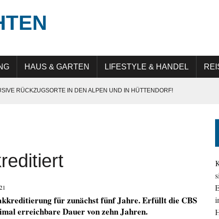
HTEN
NG
HAUS & GARTEN
LIFESTYLE & HANDEL
REI
USIVE RÜCKZUGSORTE IN DEN ALPEN UND IN HÜTTENDORF!
E IN GERMANY“: QUALITÄT, PRÄZISION UND LANGLEBIGKEIT
UNG IN DER DIGITALEN TRANSFORMATION
 ATTRAKTIV IST
editiert
EHMEN IM ALLTAG SICHTBAR UND RELEVANT BLEIBEN
K
s
E
21
kkreditierung für zunächst fünf Jahre. Erfüllt die CBS
i
aximal erreichbare Dauer von zehn Jahren.
H