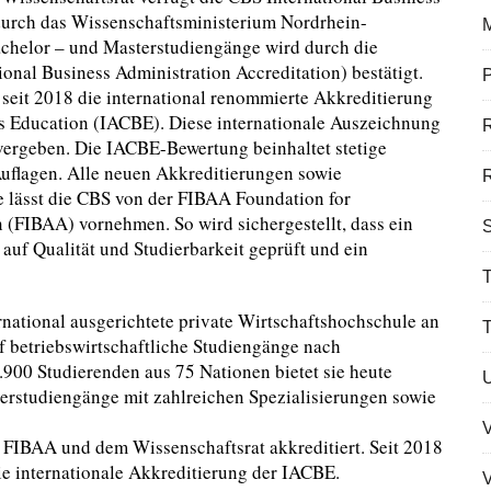
durch das Wissenschaftsministerium Nordrhein-
Bachelor – und Masterstudiengänge wird durch die
onal Business Administration Accreditation) bestätigt.
P
seit 2018 die international renommierte Akkreditierung
ss Education (IACBE). Diese internationale Auszeichnung
vergeben. Die IACBE-Bewertung beinhaltet stetige
 Auflagen. Alle neuen Akkreditierungen sowie
R
lässt die CBS von der FIBAA Foundation for
n (FIBAA) vornehmen. So wird sichergestellt, dass ein
S
 auf Qualität und Studierbarkeit geprüft und ein
T
rnational ausgerichtete private Wirtschaftshochschule an
f betriebswirtschaftliche Studiengänge nach
1.900 Studierenden aus 75 Nationen bietet sie heute
erstudiengänge mit zahlreichen Spezialisierungen sowie
FIBAA und dem Wissenschaftsrat akkreditiert. Seit 2018
die internationale Akkreditierung der IACBE.
V