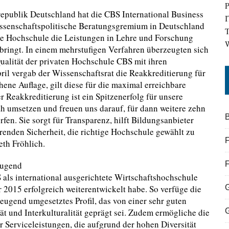
P
republik Deutschland hat die CBS International Business
I
wissenschaftspolitische Beratungsgremium in Deutschland
T
eine Hochschule die Leistungen in Lehre und Forschung
W
ringt. In einem mehrstufigen Verfahren überzeugten sich
ualität der privaten Hochschule CBS mit ihren
l vergab der Wissenschaftsrat die Reakkreditierung für
hene Auflage, gilt diese für die maximal erreichbare
 Reakkreditierung ist ein Spitzenerfolg für unsere
h umsetzen und freuen uns darauf, für dann weitere zehn
B
en. Sie sorgt für Transparenz, hilft Bildungsanbieter
renden Sicherheit, die richtige Hochschule gewählt zu
F
eth Fröhlich.
eugend
 als international ausgerichtete Wirtschaftshochschule
hr 2015 erfolgreich weiterentwickelt habe. So verfüge die
zeugend umgesetztes Profil, das von einer sehr guten
ät und Interkulturalität geprägt sei. Zudem ermögliche die
r Serviceleistungen, die aufgrund der hohen Diversität