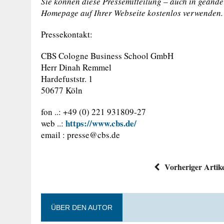
Sie können diese Pressemitteilung – auch in geände
Homepage auf Ihrer Webseite kostenlos verwenden.
Pressekontakt:
CBS Cologne Business School GmbH
Herr Dinah Remmel
Hardefuststr. 1
50677 Köln
fon ..: +49 (0) 221 931809-27
https://www.cbs.de/
web ..:
email :
presse@cbs.de
Vorheriger Artik
ÜBER DEN AUTOR