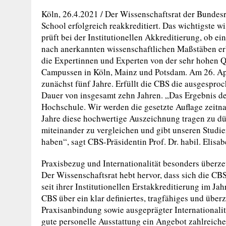
Köln, 26.4.2021 / Der Wissenschaftsrat der Bundes
School erfolgreich reakkreditiert. Das wichtigste 
prüft bei der Institutionellen Akkreditierung, ob 
nach anerkannten wissenschaftlichen Maßstäben erb
die Expertinnen und Experten von der sehr hohen Q
Campussen in Köln, Mainz und Potsdam. Am 26. Apri
zunächst fünf Jahre. Erfüllt die CBS die ausgesproc
Dauer von insgesamt zehn Jahren. „Das Ergebnis der
Hochschule. Wir werden die gesetzte Auflage zeitna
Jahre diese hochwertige Auszeichnung tragen zu dürf
miteinander zu vergleichen und gibt unseren Studie
haben“, sagt CBS-Präsidentin Prof. Dr. habil. Elisab
Praxisbezug und Internationalität besonders überz
Der Wissenschaftsrat hebt hervor, dass sich die CBS
seit ihrer Institutionellen Erstakkreditierung im Ja
CBS über ein klar definiertes, tragfähiges und über
Praxisanbindung sowie ausgeprägter Internationalit
gute personelle Ausstattung ein Angebot zahlreiche