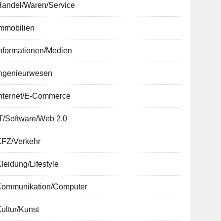
Handel/Waren/Service
Immobilien
nformationen/Medien
Ingenieurwesen
Internet/E-Commerce
T/Software/Web 2.0
KFZ/Verkehr
leidung/Lifestyle
Kommunikation/Computer
ultur/Kunst