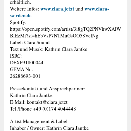
erhältlich.
www.clara.jetzt
www.clara-
Weitere Infos:
und
werden.de
Spotify:
https://open.spotify.com/artist/3i8gTQ2PNVhwXAlW
BIEzMt?si=hEbVsP7NTMuGsOO58VelNg
Label: Clara Sound
Text und Musik: Kathrin Clara Jantke
ISRC:
DEXF91800044
GEMA Nr.:
26288693-001
Pressekontakt und Ansprechpartner:
Kathrin Clara Jantke
E-Mail:
kontakt@clara.jetzt
Tel./Phone +49 (0)174 4044448
Artist Management & Label
Inhaber / Owner: Kathrin Clara Jantke