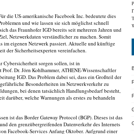
P
I
ür die US-amerikanische Facebook Inc. bedeutete dies
T
roblemen und wie lassen sie sich möglichst schnell
W
ich das Fraunhofer IGD bereits seit mehreren Jahren und
el, Netzwerkdaten verständlicher zu machen. Somit
 im eigenen Netzwerk passiert. Aktuelle und künftige
eit der Sicherheitsexperten vereinfachen.
Cybersicherheit sorgen sollen, ist in
B
 Prof. Dr. Jörn Kohlhammer, ATHENE-Wissenschaftler
beitung IGD. Das Problem dabei sei, dass ein Großteil der
F
gefährliche Besonderheiten im Netzwerkverkehr zu
ldungen, bei denen tatsächlich Handlungsbedarf besteht,
heit darüber, welche Warnungen als erstes zu behandeln
ssen ist das Border Gateway Protocol (BGP). Dieses ist das
und den grenzübergreifenden Datenverkehr des Internets
ll von Facebook-Services Anfang Oktober. Aufgrund einer