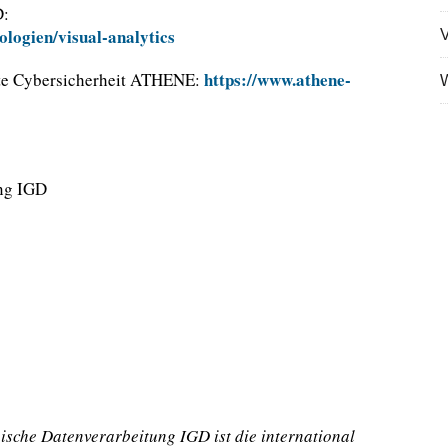
D:
logien/visual-analytics
V
https://www.athene-
te Cybersicherheit ATHENE:
W
ung IGD
ische Datenverarbeitung IGD ist die international