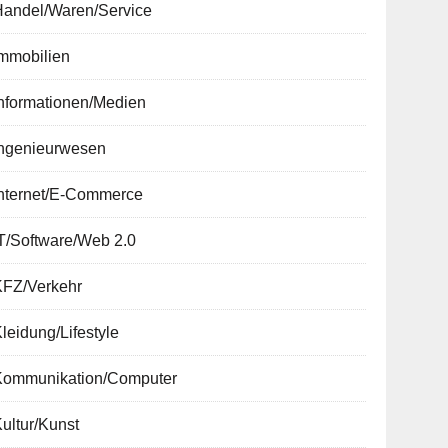
Handel/Waren/Service
Immobilien
nformationen/Medien
Ingenieurwesen
Internet/E-Commerce
T/Software/Web 2.0
KFZ/Verkehr
leidung/Lifestyle
Kommunikation/Computer
ultur/Kunst