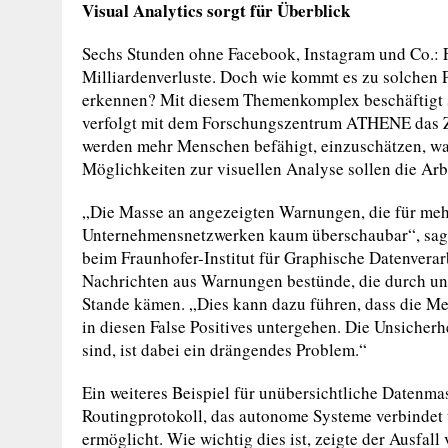
Visual Analytics sorgt für Überblick
Sechs Stunden ohne Facebook, Instagram und Co.: F
Milliardenverluste. Doch wie kommt es zu solchen P
erkennen? Mit diesem Themenkomplex beschäftigt s
verfolgt mit dem Forschungszentrum ATHENE das Zi
werden mehr Menschen befähigt, einzuschätzen, was
Möglichkeiten zur visuellen Analyse sollen die Arb
„Die Masse an angezeigten Warnungen, die für mehr 
Unternehmensnetzwerken kaum überschaubar“, sagt
beim Fraunhofer-Institut für Graphische Datenverar
Nachrichten aus Warnungen bestünde, die durch un
Stande kämen. „Dies kann dazu führen, dass die Me
in diesen False Positives untergehen. Die Unsicher
sind, ist dabei ein drängendes Problem.“
Ein weiteres Beispiel für unübersichtliche Datenma
Routingprotokoll, das autonome Systeme verbindet 
ermöglicht. Wie wichtig dies ist, zeigte der Ausfa