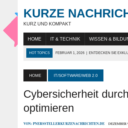
KURZE NACHRIC
KURZ UND KOMPAKT
HOME
IT & TECHNIK
WISSEN & BILDU
HOT TOPICS
FEBRUAR 1, 2026
|
ENTDECKEN SIE EXKL
NOVEMBER 27, 2025
|
HÖCHSTE SCHNEIDELEISTUNG „MAD
JULI 9, 2025
|
IT-BERATUNG: STRATEGISCHE UNTERSTÜTZ
HOME
IT/SOFTWARE/WEB 2.0
JULI 9, 2025
|
WARUM DAS LEBEN IN DUBAI FÜR EXPATS SO
Cybersicherheit durch
MAI 18, 2026
|
KUNDENBINDUNG IM HANDEL: WIE UNTERN
optimieren
VON:
PNERSSTELLERKURZENACHRICHTEN.DE
DEZEMBER 9