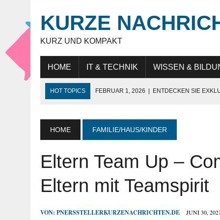
KURZE NACHRIC
KURZ UND KOMPAKT
HOME
IT & TECHNIK
WISSEN & BILDU
HOT TOPICS
FEBRUAR 1, 2026
|
ENTDECKEN SIE EXKL
NOVEMBER 27, 2025
|
HÖCHSTE SCHNEIDELEISTUNG „MAD
JULI 9, 2025
|
IT-BERATUNG: STRATEGISCHE UNTERSTÜTZ
HOME
FAMILIE/HAUS/KINDER
JULI 9, 2025
|
WARUM DAS LEBEN IN DUBAI FÜR EXPATS SO
Eltern Team Up – Com
MAI 18, 2026
|
KUNDENBINDUNG IM HANDEL: WIE UNTERN
Eltern mit Teamspirit
VON:
PNERSSTELLERKURZENACHRICHTEN.DE
JUNI 30, 202