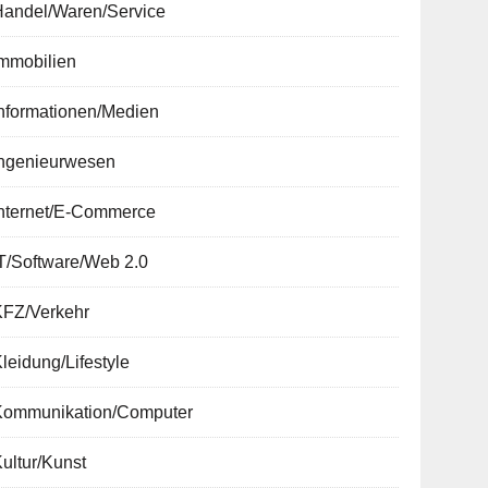
Handel/Waren/Service
Immobilien
nformationen/Medien
Ingenieurwesen
Internet/E-Commerce
T/Software/Web 2.0
KFZ/Verkehr
leidung/Lifestyle
Kommunikation/Computer
ultur/Kunst