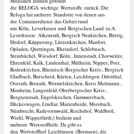
Millionen Tonnen gewinnt
die RELOGA wichtige Wertstoffe zurück. Die
Reloga hat mehrere Standorte von denen aus
der Containerdienst das Gebiet rund
um Köln, Leverkusen und Bergischen Land (u.A.
Leverkusen: Alkenrath, Bergisch Neukirchen, Bürrig,
Hitdorf, Küppersteg, Lützenkirchen, Manfort,
Opladen, Quettingen, Rheindorf, Schlebusch,
Steinbüchel, Wiesdorf, Köln:, Innenstadt, Chorweiler,
Ehrenfeld, Kalk, Lindenthal, Mülheim, Nippes, Porz,
Rodenkirchen, Rheinisch-Bergischer Kreis:, Bergisch
Gladbach, Burscheid, Kürten, Leichlingen, Odenthal,
Overath, Rösrath, Wermelskirchen, Kreis Mettmann:,
Monheim, Langenfeld, Oberbergischer Kreis:,
Bergneustadt, Engelskirchen, Gummersbach,
Hückeswagen, Lindlar, Marienheide, Morsbach,
Nümbrecht, Radevormwald, Reichshof, Waldbröl,
Wiehl, Wipperfürth,) bedient und
mehrere Wertstoffhöfe. Da gibt es
den Wertstoffhof Leichlingen (Bremsen), die