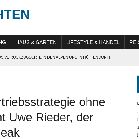
HTEN
NG
HAUS & GARTEN
LIFESTYLE & HANDEL
REI
USIVE RÜCKZUGSORTE IN DEN ALPEN UND IN HÜTTENDORF!
E IN GERMANY“: QUALITÄT, PRÄZISION UND LANGLEBIGKEIT
UNG IN DER DIGITALEN TRANSFORMATION
 ATTRAKTIV IST
triebsstrategie ohne
EHMEN IM ALLTAG SICHTBAR UND RELEVANT BLEIBEN
K
s
ht Uwe Rieder, der
E
i
reak
H