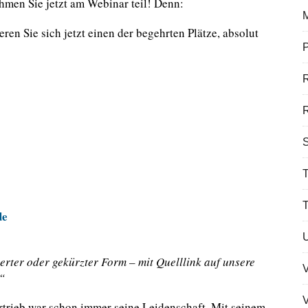
men Sie jetzt am Webinar teil! Denn:
en Sie sich jetzt einen der begehrten Plätze, absolut
P
R
S
T
de
erter oder gekürzter Form – mit Quelllink auf unsere
“
V
ertrieb war schon immer seine Leidenschaft. Mit seinem