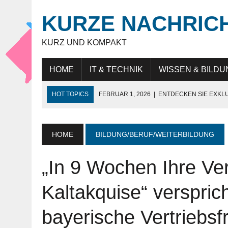
KURZE NACHRIC
KURZ UND KOMPAKT
HOME
IT & TECHNIK
WISSEN & BILDU
HOT TOPICS
FEBRUAR 1, 2026
|
ENTDECKEN SIE EXKL
NOVEMBER 27, 2025
|
HÖCHSTE SCHNEIDELEISTUNG „MAD
JULI 9, 2025
|
IT-BERATUNG: STRATEGISCHE UNTERSTÜTZ
HOME
BILDUNG/BERUF/WEITERBILDUNG
JULI 9, 2025
|
WARUM DAS LEBEN IN DUBAI FÜR EXPATS SO
„In 9 Wochen Ihre Ver
MAI 18, 2026
|
KUNDENBINDUNG IM HANDEL: WIE UNTERN
Kaltakquise“ verspric
bayerische Vertriebsf