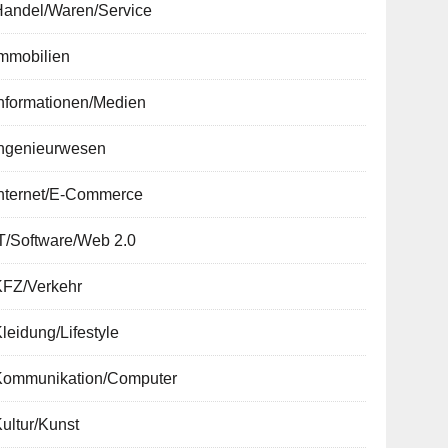
Handel/Waren/Service
Immobilien
nformationen/Medien
Ingenieurwesen
Internet/E-Commerce
T/Software/Web 2.0
KFZ/Verkehr
leidung/Lifestyle
Kommunikation/Computer
ultur/Kunst