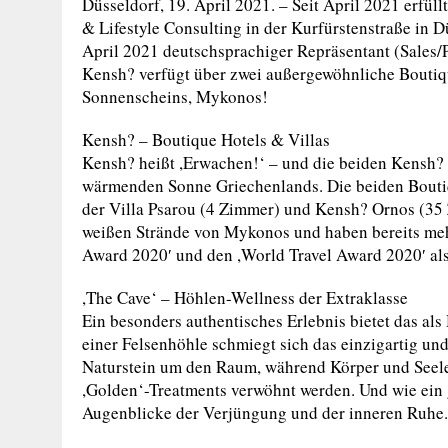
Düsseldorf, 19. April 2021. – Seit April 2021 erfü
& Lifestyle Consulting in der Kurfürstenstraße in D
April 2021 deutschsprachiger Repräsentant (Sales/
Kensh? verfügt über zwei außergewöhnliche Boutiqu
Sonnenscheins, Mykonos!
Kensh? – Boutique Hotels & Villas
Kensh? heißt ,Erwachen!‘ – und die beiden Kensh? 
wärmenden Sonne Griechenlands. Die beiden Bouti
der Villa Psarou (4 Zimmer) und Kensh? Ornos (35
weißen Strände von Mykonos und haben bereits me
Award 2020′ und den ,World Travel Award 2020′ als
,The Cave‘ – Höhlen-Wellness der Extraklasse
Ein besonders authentisches Erlebnis bietet das al
einer Felsenhöhle schmiegt sich das einzigartig u
Naturstein um den Raum, während Körper und Seele
,Golden‘-Treatments verwöhnt werden. Und wie ein 
Augenblicke der Verjüngung und der inneren Ruhe.