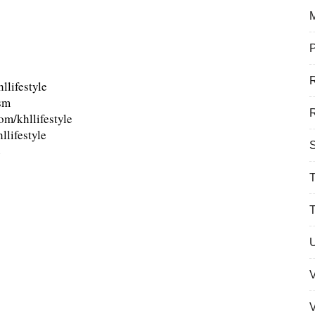
P
lifestyle
ism
R
m/khllifestyle
llifestyle
S
e
T
V