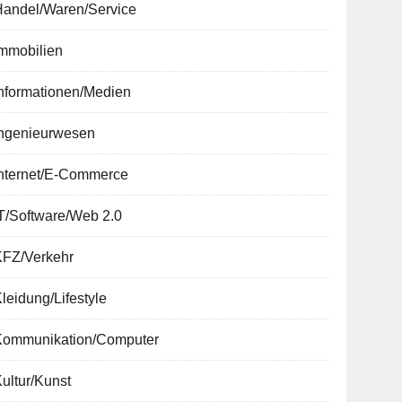
Handel/Waren/Service
Immobilien
nformationen/Medien
Ingenieurwesen
Internet/E-Commerce
T/Software/Web 2.0
KFZ/Verkehr
leidung/Lifestyle
Kommunikation/Computer
ultur/Kunst