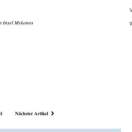
V
en Insel Mykonos
W
el
Nächster Artikel