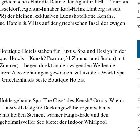
llt griechisches Flair die Räume der Agentur KHL – Tourism
P
üsseldorf. Agentur-Inhaber Karl-Heinz Limberg ist seit
I
PR) der kleinen, exklusiven Luxushotelkette Kensh?.
T
e-Hotels & Villas auf der griechischen Insel des ewigen
W
Boutique-Hotels stehen für Luxus, Spa und Design in der
que-Hotels – Kensh? Psarou (31 Zimmer und Suiten) mit
 Zimmer) – liegen direkt an den wogenden Wellen der
hrere Auszeichnungen gewonnen, zuletzt den ,World Spa
B
 Griechenlands beste Boutique Hotels.
F
s Höhle gebaute Spa ,The Cave‘ des Kensh? Ornos. Wie in
nd kunstvoll designte Deckengewölbe organisch aus
 mit heißen Steinen, warmer Fango-Erde und den
geheimnisvoller See bietet der Indoor-Whirlpool