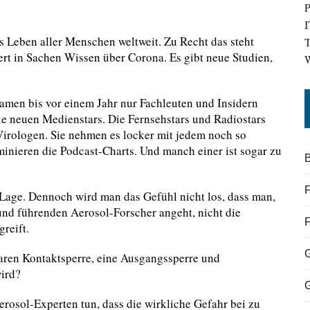
P
I
s Leben aller Menschen weltweit. Zu Recht das steht
T
iert in Sachen Wissen über Corona. Es gibt neue Studien,
W
men bis vor einem Jahr nur Fachleuten und Insidern
ie neuen Medienstars. Die Fernsehstars und Radiostars
 Virologen. Sie nehmen es locker mit jedem noch so
minieren die Podcast-Charts. Und manch einer ist sogar zu
B
F
Lage. Dennoch wird man das Gefühl nicht los, dass man,
nd führenden Aerosol-Forscher angeht, nicht die
reift.
 klaren Kontaktsperre, eine Ausgangssperre und
wird?
erosol-Experten tun, dass die wirkliche Gefahr bei zu