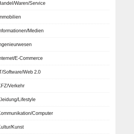
Handel/Waren/Service
Immobilien
nformationen/Medien
Ingenieurwesen
Internet/E-Commerce
T/Software/Web 2.0
KFZ/Verkehr
leidung/Lifestyle
Kommunikation/Computer
ultur/Kunst