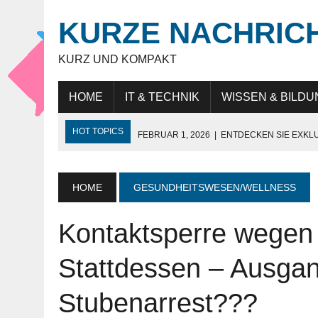
KURZE NACHRIC
KURZ UND KOMPAKT
HOME
IT & TECHNIK
WISSEN & BILDU
HOT TOPICS
FEBRUAR 1, 2026
|
ENTDECKEN SIE EXKL
NOVEMBER 27, 2025
|
HÖCHSTE SCHNEIDELEISTUNG „MAD
JULI 9, 2025
|
IT-BERATUNG: STRATEGISCHE UNTERSTÜTZ
HOME
GESUNDHEITSWESEN/WELLNESS
JULI 9, 2025
|
WARUM DAS LEBEN IN DUBAI FÜR EXPATS SO
Kontaktsperre wegen
MAI 18, 2026
|
KUNDENBINDUNG IM HANDEL: WIE UNTERN
Stattdessen – Ausga
Stubenarrest???