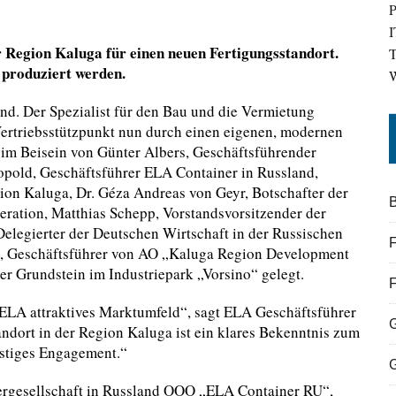
P
I
r Region Kaluga für einen neuen Fertigungsstandort.
T
d produziert werden.
W
nd. Der Spezialist für den Bau und die Vermietung
ertriebsstützpunkt nun durch einen eigenen, modernen
 im Beisein von Günter Albers, Geschäftsführender
opold, Geschäftsführer ELA Container in Russland,
ion Kaluga, Dr. Géza Andreas von Geyr, Botschafter der
B
ration, Matthias Schepp, Vorstandsvorsitzender der
egierter der Deutschen Wirtschaft in der Russischen
F
v, Geschäftsführer von AO „Kaluga Region Development
r Grundstein im Industriepark „Vorsino“ gelegt.
 ELA attraktives Marktumfeld“, sagt ELA Geschäftsführer
andort in der Region Kaluga ist ein klares Bekenntnis zum
ristiges Engagement.“
tergesellschaft in Russland OOO „ELA Container RU“,