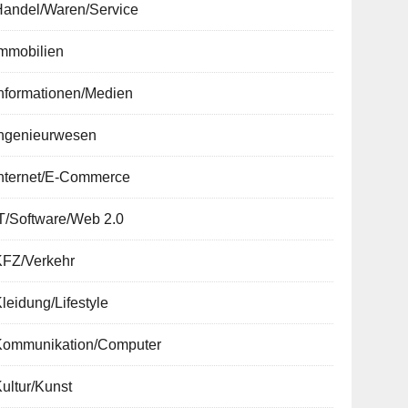
Handel/Waren/Service
Immobilien
nformationen/Medien
Ingenieurwesen
Internet/E-Commerce
T/Software/Web 2.0
KFZ/Verkehr
leidung/Lifestyle
Kommunikation/Computer
ultur/Kunst