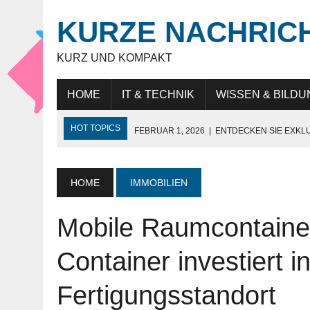
KURZE NACHRIC
KURZ UND KOMPAKT
HOME
IT & TECHNIK
WISSEN & BILDU
HOT TOPICS
FEBRUAR 1, 2026
|
ENTDECKEN SIE EXKL
NOVEMBER 27, 2025
|
HÖCHSTE SCHNEIDELEISTUNG „MAD
JULI 9, 2025
|
IT-BERATUNG: STRATEGISCHE UNTERSTÜTZ
HOME
IMMOBILIEN
JULI 9, 2025
|
WARUM DAS LEBEN IN DUBAI FÜR EXPATS SO
Mobile Raumcontainer
MAI 18, 2026
|
KUNDENBINDUNG IM HANDEL: WIE UNTERN
Container investiert 
Fertigungsstandort