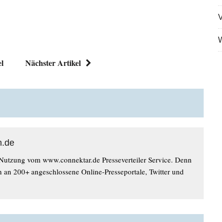
V
W
el
Nächster Artikel
n.de
 Nutzung vom www.connektar.de Presseverteiler Service. Denn
n an 200+ angeschlossene Online-Presseportale, Twitter und