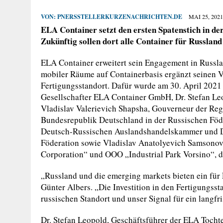
VON:
PNERSSTELLERKURZENACHRICHTEN.DE
MAI 25, 2021
ELA Container setzt den ersten Spatenstich in de
Zukünftig sollen dort alle Container für Russlan
ELA Container erweitert sein Engagement in Russla
mobiler Räume auf Containerbasis ergänzt seinen V
Fertigungsstandort. Dafür wurde am 30. April 2021
Gesellschafter ELA Container GmbH, Dr. Stefan Le
Vladislav Valerievich Shapsha, Gouverneur der Reg
Bundesrepublik Deutschland in der Russischen Föde
Deutsch-Russischen Auslandshandelskammer und Del
Föderation sowie Vladislav Anatolyevich Samsono
Corporation“ und OOO „Industrial Park Vorsino“, de
„Russland und die emerging markets bieten ein für
Günter Albers. „Die Investition in den Fertigungsst
russischen Standort und unser Signal für ein langf
Dr. Stefan Leopold, Geschäftsführer der ELA Toch