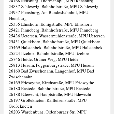
24768 Rensburg, Thormannpl., MPU Rensburg
24837 Schleswig, Bahnhofstraße, MPU Schleswig
24937 Flensburg, Am Bundesbahnhof, MPU
Flensburg
25335 Elmshorn, Königstraße, MPU Elmshorn
25421 Pinneberg, Bahnhofstraße, MPU Pinneberg
25436 Uetersen, Wassermühlenstraße, MPU Uetersen
25451 Quickborn, Bahnhofstraße, MPU Quickborn
25469 Halstenbek, Bahnhofstraße, MPU Halstenbek
25524 Itzehoe, Bahnhofstraße, MPU Itzehoe
25746 Heide, Grüner Weg, MPU Heide
25813 Husum, Poggenburgstraße, MPU Husum
26160 Bad Zwischenahn, Langenhof, MPU Bad
Zwischenahn
26169 Friesoythe, Kirchstraße, MPU Friesoythe
26180 Rastede, Bahnhofstraße, MPU Rastede
26188 Edewecht, Hauptstraße, MPU Edewecht
26197 Großekneten, Raiffeisenstraße, MPU
Großekneten
26203 Wardenburg, Oldenburger Str., MPU