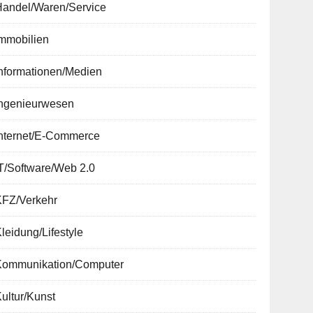
Handel/Waren/Service
Immobilien
nformationen/Medien
Ingenieurwesen
Internet/E-Commerce
T/Software/Web 2.0
KFZ/Verkehr
leidung/Lifestyle
Kommunikation/Computer
ultur/Kunst