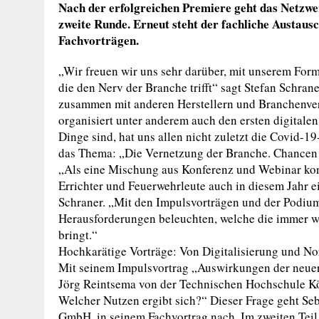
Nach der erfolgreichen Premiere geht das Netzwe
zweite Runde. Erneut steht der fachliche Austaus
Fachvorträgen.
„Wir freuen wir uns sehr darüber, mit unserem Form
die den Nerv der Branche trifft“ sagt Stefan Schran
zusammen mit anderen Herstellern und Branchenvert
organisiert unter anderem auch den ersten digitale
Dinge sind, hat uns allen nicht zuletzt die Covid-1
das Thema: „Die Vernetzung der Branche. Chancen 
„Als eine Mischung aus Konferenz und Webinar konzi
Errichter und Feuerwehrleute auch in diesem Jahr 
Schraner. „Mit den Impulsvorträgen und der Podium
Herausforderungen beleuchten, welche die immer we
bringt.“
Hochkarätige Vorträge: Von Digitalisierung und No
Mit seinem Impulsvortrag „Auswirkungen der neue
Jörg Reintsema von der Technischen Hochschule K
Welcher Nutzen ergibt sich?“ Dieser Frage geht Se
GmbH, in seinem Fachvortrag nach. Im zweiten Teil