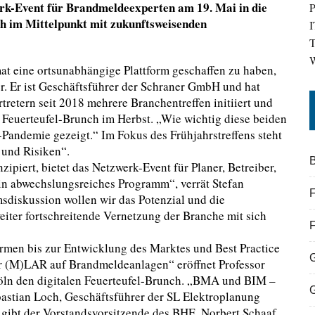
rk-Event für Brandmeldeexperten am 19. Mai in die
P
ch im Mittelpunkt mit zukunftsweisenden
I
T
W
at eine ortsunabhängige Plattform geschaffen zu haben,
er. Er ist Geschäftsführer der Schraner GmbH und hat
retern seit 2018 mehrere Branchentreffen initiiert und
n Feuerteufel-Brunch im Herbst. „Wie wichtig diese beiden
9-Pandemie gezeigt.“ Im Fokus des Frühjahrstreffens steht
und Risiken“.
B
piert, bietet das Netzwerk-Event für Planer, Betreiber,
ein abwechslungsreiches Programm“, verrät Stefan
F
sdiskussion wollen wir das Potenzial und die
iter fortschreitende Vernetzung der Branche mit sich
rmen bis zur Entwicklung des Marktes und Best Practice
r (M)LAR auf Brandmeldeanlagen“ eröffnet Professor
öln den digitalen Feuerteufel-Brunch. „BMA und BIM –
bastian Loch, Geschäftsführer der SL Elektroplanung
 gibt der Vorstandsvorsitzende des BHE, Norbert Schaaf,