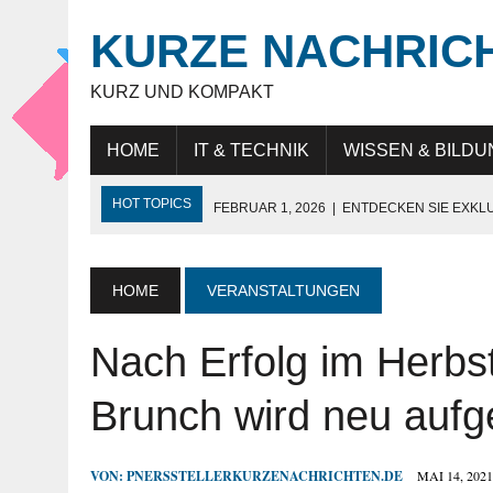
KURZE NACHRIC
KURZ UND KOMPAKT
HOME
IT & TECHNIK
WISSEN & BILDU
HOT TOPICS
FEBRUAR 1, 2026
|
ENTDECKEN SIE EXKL
NOVEMBER 27, 2025
|
HÖCHSTE SCHNEIDELEISTUNG „MAD
JULI 9, 2025
|
IT-BERATUNG: STRATEGISCHE UNTERSTÜTZ
HOME
VERANSTALTUNGEN
JULI 9, 2025
|
WARUM DAS LEBEN IN DUBAI FÜR EXPATS SO
Nach Erfolg im Herbst
MAI 18, 2026
|
KUNDENBINDUNG IM HANDEL: WIE UNTERN
Brunch wird neu aufg
VON:
PNERSSTELLERKURZENACHRICHTEN.DE
MAI 14, 2021