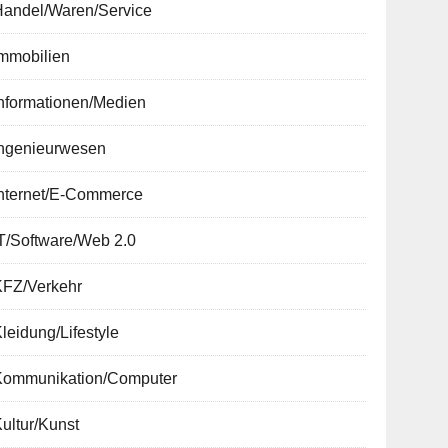
Handel/Waren/Service
Immobilien
nformationen/Medien
Ingenieurwesen
Internet/E-Commerce
T/Software/Web 2.0
KFZ/Verkehr
leidung/Lifestyle
Kommunikation/Computer
ultur/Kunst