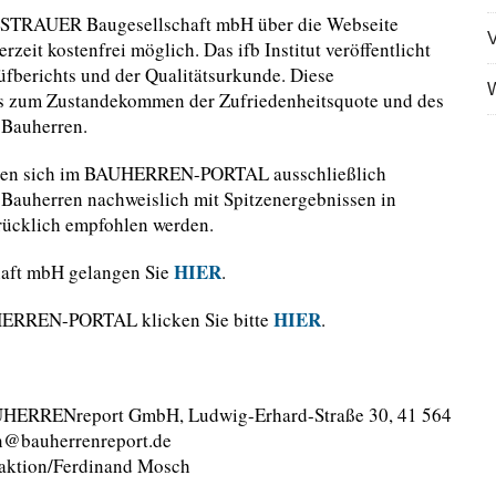
er OSTRAUER Baugesellschaft mbH über die Webseite
V
it kostenfrei möglich. Das ifb Institut veröffentlicht
üfberichts und der Qualitätsurkunde. Diese
W
ils zum Zustandekommen der Zufriedenheitsquote und des
 Bauherren.
den sich im BAUHERREN-PORTAL ausschließlich
re Bauherren nachweislich mit Spitzenergebnissen in
rücklich empfohlen werden.
HIER
aft mbH gelangen Sie
.
HIER
UHERREN-PORTAL klicken Sie bitte
.
BAUHERRENreport GmbH, Ludwig-Erhard-Straße 30, 41 564
on@bauherrenreport.de
ktion/Ferdinand Mosch