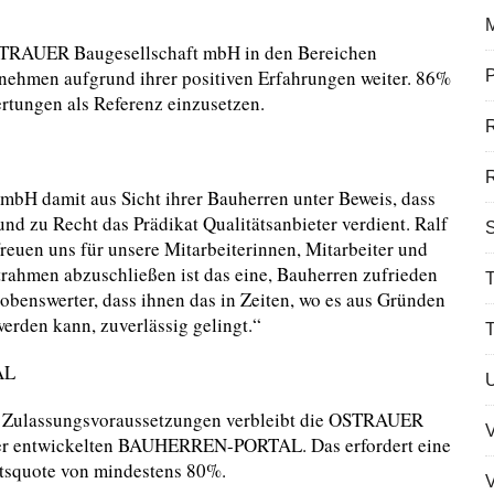
STRAUER Baugesellschaft mbH in den Bereichen
rnehmen aufgrund ihrer positiven Erfahrungen weiter. 86%
P
rtungen als Referenz einzusetzen.
R
bH damit aus Sicht ihrer Bauherren unter Beweis, dass
 und zu Recht das Prädikat Qualitätsanbieter verdient. Ralf
S
reuen uns für unsere Mitarbeiterinnen, Mitarbeiter und
rahmen abzuschließen ist das eine, Bauherren zufrieden
T
lobenswerter, dass ihnen das in Zeiten, wo es aus Gründen
erden kann, zuverlässig gelingt.“
AL
der Zulassungsvoraussetzungen verbleibt die OSTRAUER
eter entwickelten BAUHERREN-PORTAL. Das erfordert eine
eitsquote von mindestens 80%.
V