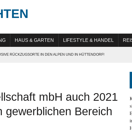
HTEN
NG
HAUS & GARTEN
LIFESTYLE & HANDEL
REI
USIVE RÜCKZUGSORTE IN DEN ALPEN UND IN HÜTTENDORF!
E IN GERMANY“: QUALITÄT, PRÄZISION UND LANGLEBIGKEIT
UNG IN DER DIGITALEN TRANSFORMATION
 ATTRAKTIV IST
schaft mbH auch 2021
EHMEN IM ALLTAG SICHTBAR UND RELEVANT BLEIBEN
K
s
m gewerblichen Bereich
E
i
H