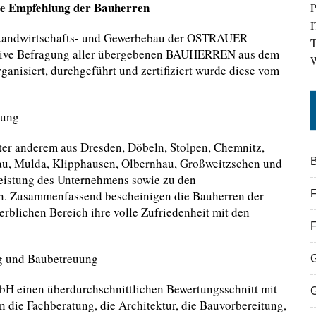
are Empfehlung der Bauherren
P
I
-, Landwirtschafts- und Gewerbebau der OSTRAUER
T
ative Befragung aller übergebenen BAUHERREN aus dem
W
anisiert, durchgeführt und zertifiziert wurde diese vom
mung
er anderem aus Dresden, Döbeln, Stolpen, Chemnitz,
hau, Mulda, Klipphausen, Olbernhau, Großweitzschen und
B
leistung des Unternehmens sowie zu den
n. Zusammenfassend bescheinigen die Bauherren der
F
lichen Bereich ihre volle Zufriedenheit mit den
ng und Baubetreuung
bH einen überdurchschnittlichen Bewertungsschnitt mit
n die Fachberatung, die Architektur, die Bauvorbereitung,