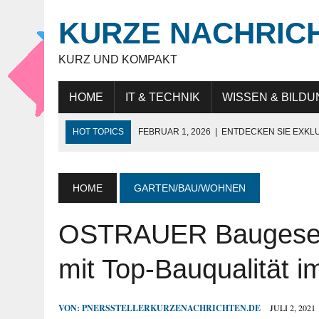
KURZE NACHRIC
KURZ UND KOMPAKT
HOME
IT & TECHNIK
WISSEN & BILDU
HOT TOPICS
FEBRUAR 1, 2026
|
ENTDECKEN SIE EXKL
NOVEMBER 27, 2025
|
HÖCHSTE SCHNEIDELEISTUNG „MAD
JULI 9, 2025
|
IT-BERATUNG: STRATEGISCHE UNTERSTÜTZ
HOME
GARTEN/BAU/WOHNEN
JULI 9, 2025
|
WARUM DAS LEBEN IN DUBAI FÜR EXPATS SO
OSTRAUER Baugesell
MAI 18, 2026
|
KUNDENBINDUNG IM HANDEL: WIE UNTERN
mit Top-Bauqualität i
VON:
PNERSSTELLERKURZENACHRICHTEN.DE
JULI 2, 2021