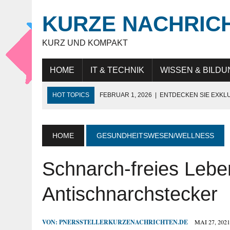
KURZE NACHRIC
KURZ UND KOMPAKT
HOME
IT & TECHNIK
WISSEN & BILDU
HOT TOPICS
FEBRUAR 1, 2026
|
ENTDECKEN SIE EXKL
NOVEMBER 27, 2025
|
HÖCHSTE SCHNEIDELEISTUNG „MAD
JULI 9, 2025
|
IT-BERATUNG: STRATEGISCHE UNTERSTÜTZ
HOME
GESUNDHEITSWESEN/WELLNESS
JULI 9, 2025
|
WARUM DAS LEBEN IN DUBAI FÜR EXPATS SO
Schnarch-freies Lebe
MAI 18, 2026
|
KUNDENBINDUNG IM HANDEL: WIE UNTERN
Antischnarchstecker
VON:
PNERSSTELLERKURZENACHRICHTEN.DE
MAI 27, 2021