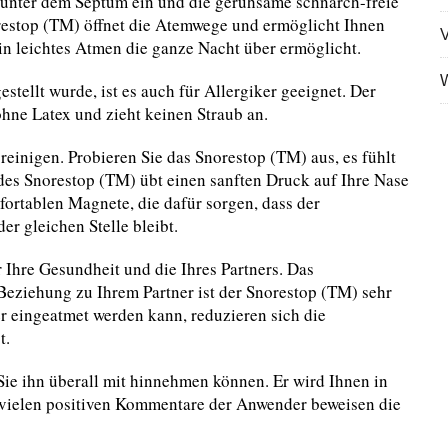
 unter dem Septum ein und die geruhsame schnarch-freie
estop (TM) öffnet die Atemwege und ermöglicht Ihnen
V
in leichtes Atmen die ganze Nacht über ermöglicht.
W
tellt wurde, ist es auch für Allergiker geeignet. Der
ohne Latex und zieht keinen Straub an.
reinigen. Probieren Sie das Snorestop (TM) aus, es fühlt
 des Snorestop (TM) übt einen sanften Druck auf Ihre Nase
fortablen Magnete, die dafür sorgen, dass der
r gleichen Stelle bleibt.
 Ihre Gesundheit und die Ihres Partners. Das
Beziehung zu Ihrem Partner ist der Snorestop (TM) sehr
er eingeatmet werden kann, reduzieren sich die
t.
Sie ihn überall mit hinnehmen können. Er wird Ihnen in
 vielen positiven Kommentare der Anwender beweisen die