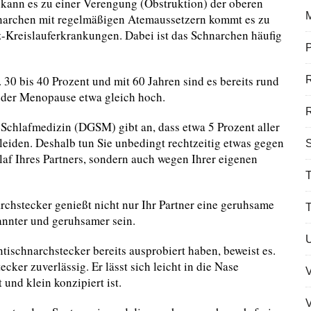
ann es zu einer Verengung (Obstruktion) der oberen
archen mit regelmäßigen Atemaussetzern kommt es zu
-Kreislauferkrankungen. Dabei ist das Schnarchen häufig
P
30 bis 40 Prozent und mit 60 Jahren sind es bereits rund
h der Menopause etwa gleich hoch.
R
 Schlafmedizin (DGSM) gibt an, dass etwa 5 Prozent aller
iden. Deshalb tun Sie unbedingt rechtzeitig etwas gegen
S
af Ihres Partners, sondern auch wegen Ihrer eigenen
T
hstecker genießt nicht nur Ihr Partner eine geruhsame
annter und geruhsamer sein.
tischnarchstecker bereits ausprobiert haben, beweist es.
cker zuverlässig. Er lässt sich leicht in die Nase
 und klein konzipiert ist.
V