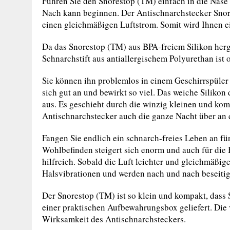
Führen Sie den Snorestop (TM) einfach in die Nase
Nach kann beginnen. Der Antischnarchstecker Snor
einen gleichmäßigen Luftstrom. Somit wird Ihnen e
Da das Snorestop (TM) aus BPA-freiem Silikon herges
Schnarchstift aus antiallergischem Polyurethan ist 
Sie können ihn problemlos in einem Geschirrspüler 
sich gut an und bewirkt so viel. Das weiche Silikon
aus. Es geschieht durch die winzig kleinen und kom
Antischnarchstecker auch die ganze Nacht über an de
Fangen Sie endlich ein schnarch-freies Leben an für
Wohlbefinden steigert sich enorm und auch für die 
hilfreich. Sobald die Luft leichter und gleichmäßig
Halsvibrationen und werden nach und nach beseitig
Der Snorestop (TM) ist so klein und kompakt, dass 
einer praktischen Aufbewahrungsbox geliefert. Die
Wirksamkeit des Antischnarchsteckers.