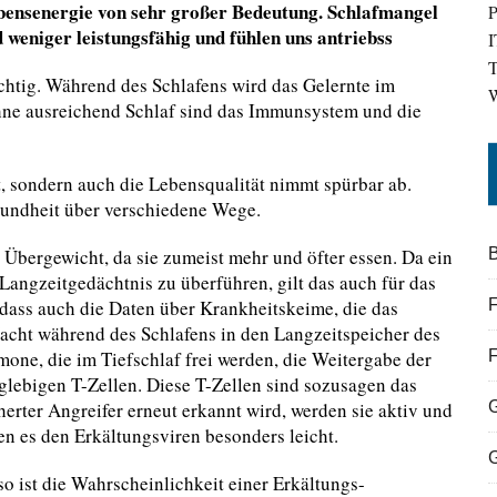
ebensenergie von sehr großer Bedeutung. Schlafmangel
P
d weniger leistungsfähig und fühlen uns antriebss
I
T
ichtig. Während des Schlafens wird das Gelernte im
W
Ohne ausreichend Schlaf sind das Immunsystem und die
t, sondern auch die Lebensqualität nimmt spürbar ab.
undheit über verschiedene Wege.
Übergewicht, da sie zumeist mehr und öfter essen. Da ein
B
Langzeitgedächtnis zu überführen, gilt das auch für das
ass auch die Daten über Krankheitskeime, die das
F
acht während des Schlafens in den Langzeitspeicher des
one, die im Tiefschlaf frei werden, die Weitergabe der
lebigen T-Zellen. Diese T-Zellen sind sozusagen das
rter Angreifer erneut erkannt wird, werden sie aktiv und
n es den Erkältungsviren besonders leicht.
so ist die Wahrscheinlichkeit einer Erkältungs-