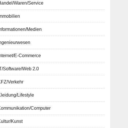
Handel/Waren/Service
Immobilien
nformationen/Medien
Ingenieurwesen
Internet/E-Commerce
T/Software/Web 2.0
KFZ/Verkehr
leidung/Lifestyle
Kommunikation/Computer
ultur/Kunst