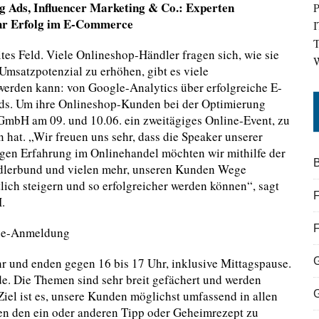
 Ads, Influencer Marketing & Co.: Experten
P
hr Erfolg im E-Commerce
I
T
s Feld. Viele Onlineshop-Händler fragen sich, wie sie
W
Umsatzpotenzial zu erhöhen, gibt es viele
 werden kann: von Google-Analytics über erfolgreiche E-
s. Um ihre Onlineshop-Kunden bei der Optimierung
e GmbH am 09. und 10.06. ein zweitägiges Online-Event, zu
hat. „Wir freuen uns sehr, dass die Speaker unserer
gen Erfahrung im Onlinehandel möchten wir mithilfe der
B
ndlerbund und vielen mehr, unseren Kunden Wege
lich steigern und so erfolgreicher werden können“, sagt
F
.
ine-Anmeldung
r und enden gegen 16 bis 17 Uhr, inklusive Mittagspause.
de. Die Themen sind sehr breit gefächert und werden
Ziel ist es, unsere Kunden möglichst umfassend in allen
n den ein oder anderen Tipp oder Geheimrezept zu