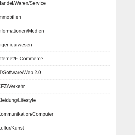
Handel/Waren/Service
Immobilien
nformationen/Medien
Ingenieurwesen
Internet/E-Commerce
T/Software/Web 2.0
KFZ/Verkehr
leidung/Lifestyle
Kommunikation/Computer
ultur/Kunst