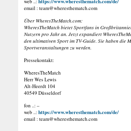
https://www.wheresthematch.com/de/
web ..:
email :
team@wheresthematch.com
Über WheresTheMatch.com:
WheresTheMatch bietet Sportfans in Großbritannie
Nutzern pro Jahr an. Jetzt expandiert WheresTheMa
den ultimativen Sport im TV-Guide. Sie haben die Mi
Sportveranstaltungen zu werden.
Pressekontakt:
WheresTheMatch
Herr Wes Lewis
Alt-Heerdt 104
40549 Düsseldorf
fon ..: –
https://www.wheresthematch.com/de/
web ..:
email :
team@wheresthematch.com