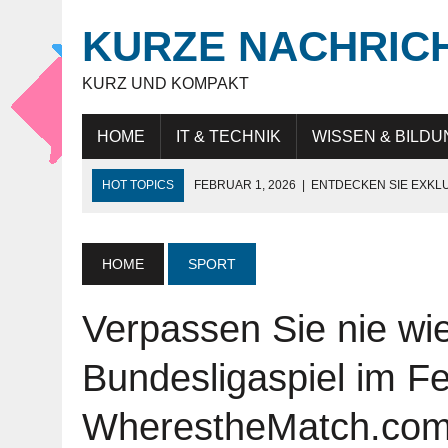
KURZE NACHRIC
KURZ UND KOMPAKT
HOME
IT & TECHNIK
WISSEN & BILDU
HOT TOPICS
FEBRUAR 1, 2026
|
ENTDECKEN SIE EXKL
NOVEMBER 27, 2025
|
HÖCHSTE SCHNEIDELEISTUNG „MAD
JULI 9, 2025
|
IT-BERATUNG: STRATEGISCHE UNTERSTÜTZ
HOME
SPORT
JULI 9, 2025
|
WARUM DAS LEBEN IN DUBAI FÜR EXPATS SO
Verpassen Sie nie wie
MAI 18, 2026
|
KUNDENBINDUNG IM HANDEL: WIE UNTERN
Bundesligaspiel im F
WherestheMatch.co