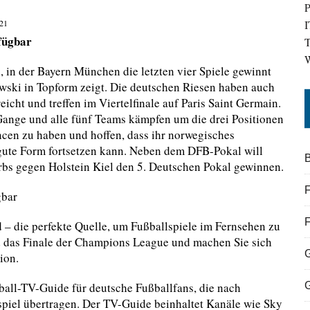
P
21
I
fügbar
T
W
 in der Bayern München die letzten vier Spiele gewinnt
wski in Topform zeigt. Die deutschen Riesen haben auch
ht und treffen im Viertelfinale auf Paris Saint Germain.
ange und alle fünf Teams kämpfen um die drei Positionen
ncen zu haben und hoffen, dass ihr norwegisches
gute Form fortsetzen kann. Neben dem DFB-Pokal will
B
bs gegen Holstein Kiel den 5. Deutschen Pokal gewinnen.
F
gbar
 die perfekte Quelle, um Fußballspiele im Fernsehen zu
d das Finale der Champions League und machen Sie sich
ion.
ll-TV-Guide für deutsche Fußballfans, die nach
spiel übertragen. Der TV-Guide beinhaltet Kanäle wie Sky