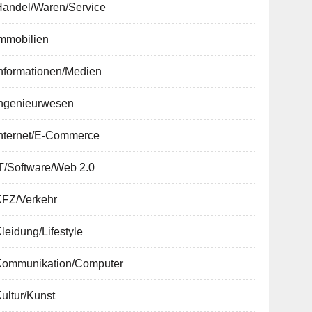
Handel/Waren/Service
Immobilien
nformationen/Medien
Ingenieurwesen
Internet/E-Commerce
T/Software/Web 2.0
KFZ/Verkehr
leidung/Lifestyle
Kommunikation/Computer
ultur/Kunst