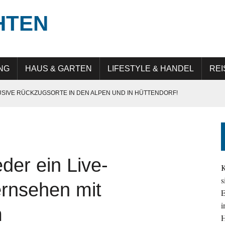
HTEN
NG
HAUS & GARTEN
LIFESTYLE & HANDEL
REI
USIVE RÜCKZUGSORTE IN DEN ALPEN UND IN HÜTTENDORF!
E IN GERMANY“: QUALITÄT, PRÄZISION UND LANGLEBIGKEIT
UNG IN DER DIGITALEN TRANSFORMATION
 ATTRAKTIV IST
der ein Live-
EHMEN IM ALLTAG SICHTBAR UND RELEVANT BLEIBEN
K
s
ernsehen mit
E
i
m
H