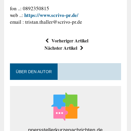
fon ..: 0892350815
https://www.scrivo-pr.de/
web ..:
email :
tristan.thaller@scrivo-pr.de
Vorheriger Artikel
Nächster Artikel
ÜBER DEN AUTOR
pnersstellerkurzenachrichten.de