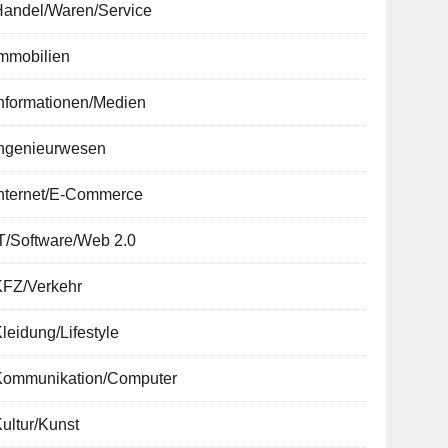
Handel/Waren/Service
Immobilien
nformationen/Medien
Ingenieurwesen
Internet/E-Commerce
T/Software/Web 2.0
KFZ/Verkehr
leidung/Lifestyle
Kommunikation/Computer
ultur/Kunst