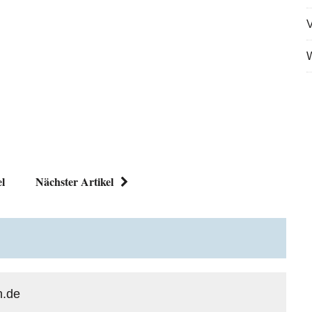
V
W
el
Nächster Artikel
n.de