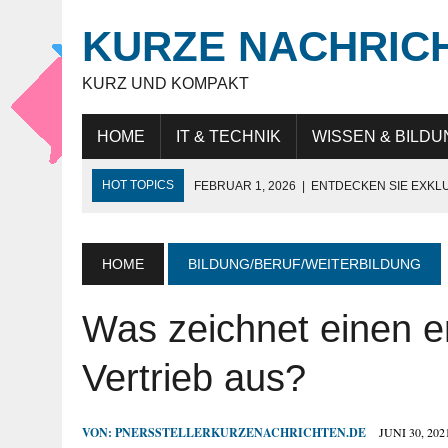
KURZE NACHRIC
KURZ UND KOMPAKT
HOME
IT & TECHNIK
WISSEN & BILDU
HOT TOPICS
FEBRUAR 1, 2026
|
ENTDECKEN SIE EXKL
NOVEMBER 27, 2025
|
HÖCHSTE SCHNEIDELEISTUNG „MAD
JULI 9, 2025
|
IT-BERATUNG: STRATEGISCHE UNTERSTÜTZ
HOME
BILDUNG/BERUF/WEITERBILDUNG
JULI 9, 2025
|
WARUM DAS LEBEN IN DUBAI FÜR EXPATS SO
Was zeichnet einen er
MAI 18, 2026
|
KUNDENBINDUNG IM HANDEL: WIE UNTERN
Vertrieb aus?
VON:
PNERSSTELLERKURZENACHRICHTEN.DE
JUNI 30, 202