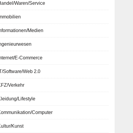
Handel/Waren/Service
Immobilien
nformationen/Medien
Ingenieurwesen
Internet/E-Commerce
T/Software/Web 2.0
KFZ/Verkehr
leidung/Lifestyle
Kommunikation/Computer
ultur/Kunst