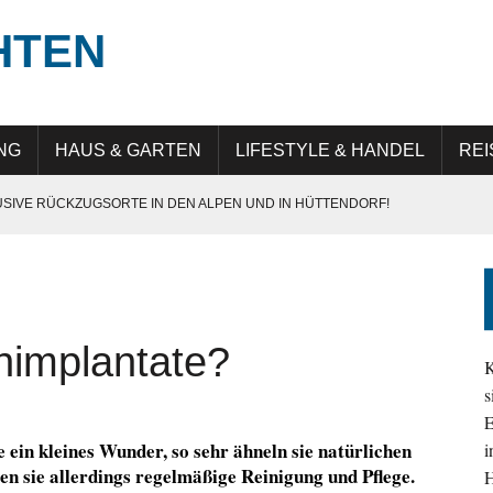
HTEN
NG
HAUS & GARTEN
LIFESTYLE & HANDEL
REI
USIVE RÜCKZUGSORTE IN DEN ALPEN UND IN HÜTTENDORF!
E IN GERMANY“: QUALITÄT, PRÄZISION UND LANGLEBIGKEIT
UNG IN DER DIGITALEN TRANSFORMATION
 ATTRAKTIV IST
nimplantate?
EHMEN IM ALLTAG SICHTBAR UND RELEVANT BLEIBEN
K
s
E
1
in kleines Wunder, so sehr ähneln sie natürlichen
i
en sie allerdings regelmäßige Reinigung und Pflege.
H