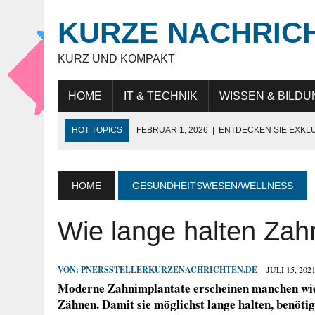
KURZE NACHRIC
KURZ UND KOMPAKT
HOME
IT & TECHNIK
WISSEN & BILDU
HOT TOPICS
FEBRUAR 1, 2026
|
ENTDECKEN SIE EXKL
NOVEMBER 27, 2025
|
HÖCHSTE SCHNEIDELEISTUNG „MAD
JULI 9, 2025
|
IT-BERATUNG: STRATEGISCHE UNTERSTÜTZ
HOME
GESUNDHEITSWESEN/WELLNESS
JULI 9, 2025
|
WARUM DAS LEBEN IN DUBAI FÜR EXPATS SO
Wie lange halten Zah
MAI 18, 2026
|
KUNDENBINDUNG IM HANDEL: WIE UNTERN
VON:
PNERSSTELLERKURZENACHRICHTEN.DE
JULI 15, 202
Moderne Zahnimplantate erscheinen manchen wie e
Zähnen. Damit sie möglichst lange halten, benötig