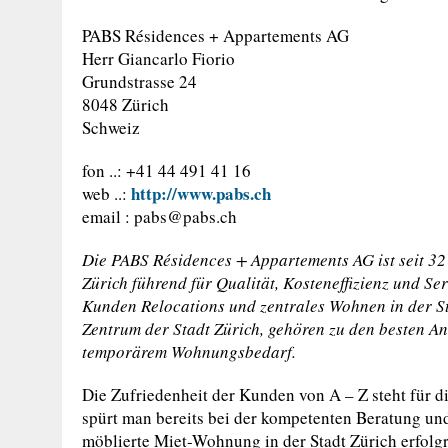
PABS Résidences + Appartements AG
Herr Giancarlo Fiorio
Grundstrasse 24
8048 Zürich
Schweiz
fon ..: +41 44 491 41 16
http://www.pabs.ch
web ..:
email :
pabs@pabs.ch
Die PABS Résidences + Appartements AG ist seit 3
Zürich führend für Qualität, Kosteneffizienz und Serv
Kunden Relocations und zentrales Wohnen in der S
Zentrum der Stadt Zürich, gehören zu den besten A
temporärem Wohnungsbedarf.
Die Zufriedenheit der Kunden von A – Z steht für 
spürt man bereits bei der kompetenten Beratung und
möblierte Miet-Wohnung in der Stadt Zürich erfolgr