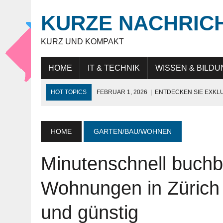
KURZE NACHRIC
KURZ UND KOMPAKT
HOME
IT & TECHNIK
WISSEN & BILDU
HOT TOPICS
FEBRUAR 1, 2026
|
ENTDECKEN SIE EXKL
NOVEMBER 27, 2025
|
HÖCHSTE SCHNEIDELEISTUNG „MAD
JULI 9, 2025
|
IT-BERATUNG: STRATEGISCHE UNTERSTÜTZ
HOME
GARTEN/BAU/WOHNEN
JULI 9, 2025
|
WARUM DAS LEBEN IN DUBAI FÜR EXPATS SO
Minutenschnell buchb
MAI 18, 2026
|
KUNDENBINDUNG IM HANDEL: WIE UNTERN
Wohnungen in Zürich
und günstig