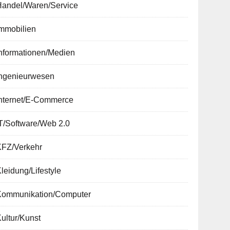
Handel/Waren/Service
Immobilien
nformationen/Medien
Ingenieurwesen
Internet/E-Commerce
T/Software/Web 2.0
KFZ/Verkehr
leidung/Lifestyle
Kommunikation/Computer
ultur/Kunst